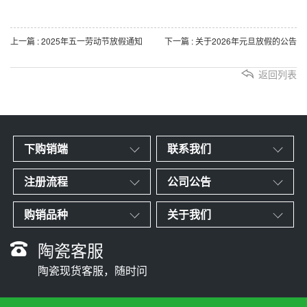
上一篇 : 2025年五一劳动节放假通知
下一篇 : 关于2026年元旦放假的公告
返回列表
下购销端
联系我们
注册流程
公司公告
购销品种
关于我们
陶瓷客服
陶瓷现货客服，随时问