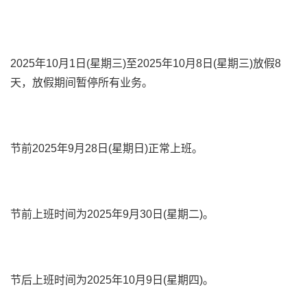
2025年10月1日(星期三)至2025年10月8日(星期三)放假8
天，放假期间暂停所有业务。
节前2025年9月28日(星期日)正常上班。
节前上班时间为2025年9月30日(星期二)。
节后上班时间为2025年10月9日(星期四)。